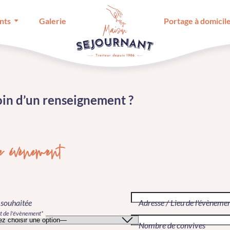
nts
Galerie
Portage à domicil
in d’un renseignement ?
e évènement
 souhaitée
Adresse / Lieu de l'évèneme
t de l'évènement*
Nombre de convives