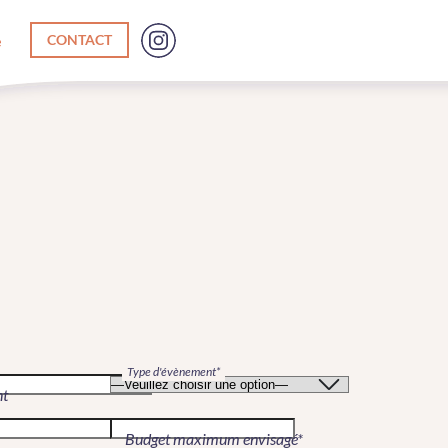
e
CONTACT
Type d'évènement*
nt
Budget maximum envisagé*