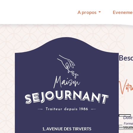
A propos
Eveneme
Beso
Votr
Date
Forma
1, AVENUE DES TIRVERTS