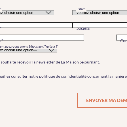
*
Titre*
*
Société
l*
Con
t avez-vous connu Séjournant Traiteur ?*
 souhaite recevoir la newsletter de La Maison Séjournant.
uillez consulter notre
politique de confidentialité
concernant la manière 